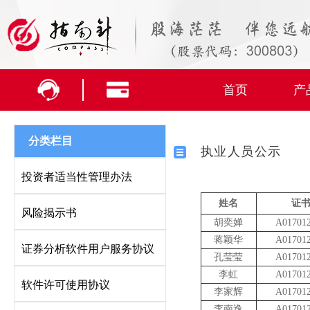
首页
产
分类栏目
执业人员公示
投资者适当性管理办法
姓名
证
风险揭示书
胡奕婵
A01701
蒋颖华
A01701
证券分析软件用户服务协议
孔莹莹
A01701
李虹
A01701
软件许可使用协议
李家辉
A01701
李南逸
A01701