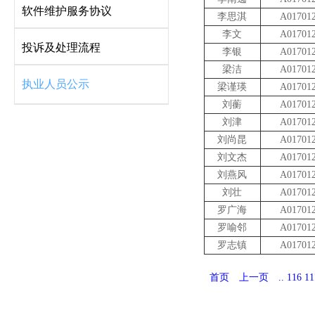
软件维护服务协议
李思淇
A01701
李文
A01701
投诉及处理流程
李银
A01701
梁洁
A01701
执业人员公示
梁谨瑛
A01701
刘蘅
A01701
刘津
A01701
刘尚昆
A01701
刘文杰
A01701
刘燕风
A01701
刘壮
A01701
罗广海
A01701
罗喻邻
A01701
罗志镇
A01701
首页
上一页
..
116
11